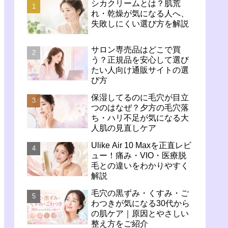
シカクリームとは？肌荒
れ・乾燥が気になる人へ、
失敗しにくい選び方を解説
サロン専売品はどこで買
う？正規品を安心して選び
たい人向け通販サイトの選
び方
保湿してるのに毛穴が目立
つのはなぜ？夕方の毛穴落
ち・ハリ不足が気になる大
人肌の見直しケア
Ulike Air 10 Maxを正直レビ
ュー！痛み・VIO・医療脱
毛との違いをわかりやすく
解説
毛穴の黒ずみ・くすみ・ご
わつきが気になる30代から
の肌ケア｜原因とやさしい
整え方をご紹介