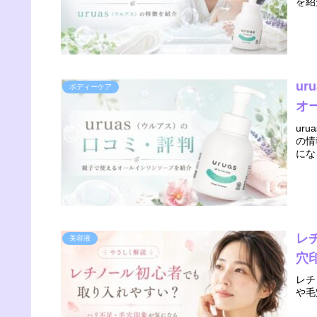
を紹
u
ボディーケア
オ
ur
の情
にな
レ
美容液
穴
レチ
や毛