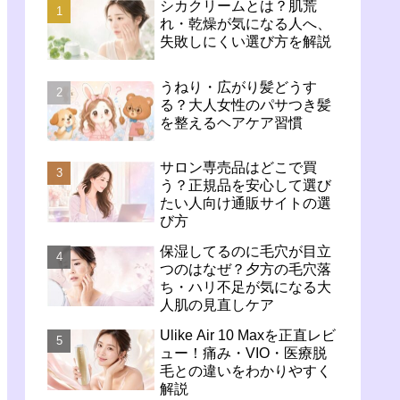
シカクリームとは？肌荒
れ・乾燥が気になる人へ、
失敗しにくい選び方を解説
うねり・広がり髪どうす
る？大人女性のパサつき髪
を整えるヘアケア習慣
サロン専売品はどこで買
う？正規品を安心して選び
たい人向け通販サイトの選
び方
保湿してるのに毛穴が目立
つのはなぜ？夕方の毛穴落
ち・ハリ不足が気になる大
人肌の見直しケア
Ulike Air 10 Maxを正直レビ
ュー！痛み・VIO・医療脱
毛との違いをわかりやすく
解説