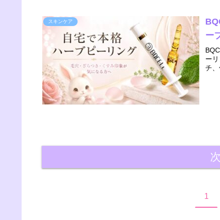
B
スキンケア
ー
BQ
ーリ
チ、
1