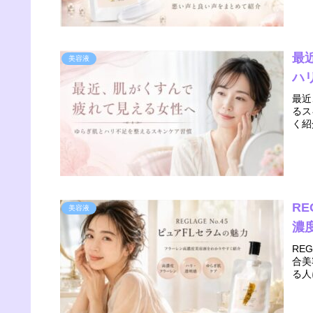
最
美容液
ハ
最近
るス
く紹
RE
美容液
濃
RE
合美
る人