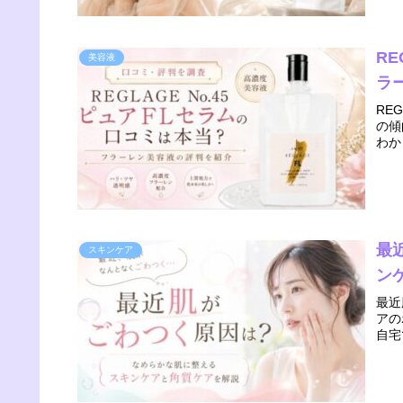
RE
美容液
ラ
RE
の傾
わか
最
スキンケア
ン
最近
アの
自宅