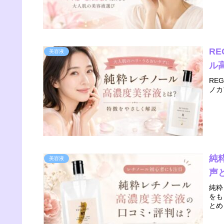
RE
美容液
ル
RE
ノカ
純
美容液
声
純粋
をも
とめ