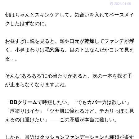
2026.01.06
朝はちゃんとスキンケアして、気合いを入れてベースメイ
クしたはずなのに。
お昼すぎに鏡を見ると、頬や口元が
乾燥
してファンデが
浮
く
、小鼻まわりは
毛穴落ち
、目の下はなんだかヨレて見え
る…。
そんな“あるある”に心当たりがあると、次の一本を探す手
が止まらなくなりますよね。
「
BBクリーム
で時短したい」「でも
カバー力
は欲しい」
「厚塗りはイヤ」「ツヤ肌に憧れるけど、テカリっぽく見
えるのは避けたい」——この矛盾が本当に難しい。
しかも、最近は
クッションファンデーション
も種類が多す