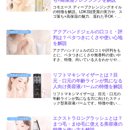
ち×高保湿クレンジングを解説
コモエース ディープクレンジングオイル
の特徴を解説。LDK3冠受賞の実力や、ス
ゴ落ち×高保湿の魅力、濡れた手OK・ま
つエクOKの使いやすさ、向いている人ま
でわかりやすく紹介します。
アクアハンドジェルの口コミ・評
コスメ・メイク
判は？ベタつきにくさや使い心地
を解説
アクアハンドジェルの口コミや評判をも
とに、ベタつきにくさや無香料の使いや
すさ、特徴、向いている人をわかりやす
く解説。手荒れや乾燥が気になる方のハ
ンドケア選びに役立つ情報をまとめまし
た。
リフトマキシマイザーとは？目
コスメ・メイク
元・口元の年齢ラインが気になる
人向け美容液バームの特徴を解説
リフトマキシマイザーは、目元・口元の
年齢ラインが気になる方に向けたスティ
ック型美容液バームです。特徴や使い
方、向いている人、購入前に確認したい
ポイントをわかりやすく解説します。
エクストラロングラッシュとは？
コスメ・メイク
まつ毛・まゆ毛に使える美容液の
特徴と使い方を解説