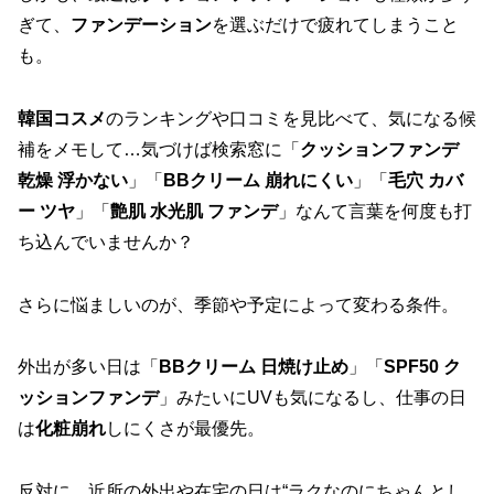
ぎて、
ファンデーション
を選ぶだけで疲れてしまうこと
も。
韓国コスメ
のランキングや口コミを見比べて、気になる候
補をメモして…気づけば検索窓に「
クッションファンデ
乾燥 浮かない
」「
BBクリーム 崩れにくい
」「
毛穴 カバ
ー ツヤ
」「
艶肌 水光肌 ファンデ
」なんて言葉を何度も打
ち込んでいませんか？
さらに悩ましいのが、季節や予定によって変わる条件。
外出が多い日は「
BBクリーム 日焼け止め
」「
SPF50 ク
ッションファンデ
」みたいにUVも気になるし、仕事の日
は
化粧崩れ
しにくさが最優先。
反対に、近所の外出や在宅の日は“ラクなのにちゃんとし