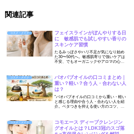
関連記事
フェイスラインがぼんやりする日
コスメ・メイク
に 敏感肌でも試しやすい香りの
スキンケア習慣
たるみっぽさやハリ不足が気になり始め
た30〜50代へ。敏感肌寄りで強いケアは
不安、でもオーガニックやアロマの心地
よさは楽しみたい——そんな人に向け
て、ブースターウォーターで整え、オイ
ルセラムで守る2ステップのトライアル
バオバブオイルの口コミまとめ｜
コスメ・メイク
（約1週間）を紹介。特徴・使い方のポイ
重い？軽い？合う人・合わない人
ント・合わない時の注意点までわかりや
は？
すくまとめます。
"バオバブオイルの口コミから重い・軽い
と感じる理由や合う人・合わない人を紹
介。ベタつきを抑える使い方のコツ、失
敗しない選び方も解説。
コモエース ディープクレンジン
コスメ・メイク
グオイルとは？LDK3冠のスゴ落