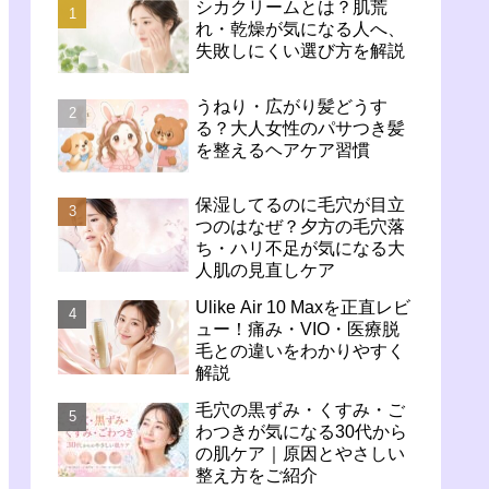
シカクリームとは？肌荒
れ・乾燥が気になる人へ、
失敗しにくい選び方を解説
うねり・広がり髪どうす
る？大人女性のパサつき髪
を整えるヘアケア習慣
保湿してるのに毛穴が目立
つのはなぜ？夕方の毛穴落
ち・ハリ不足が気になる大
人肌の見直しケア
Ulike Air 10 Maxを正直レビ
ュー！痛み・VIO・医療脱
毛との違いをわかりやすく
解説
毛穴の黒ずみ・くすみ・ご
わつきが気になる30代から
の肌ケア｜原因とやさしい
整え方をご紹介